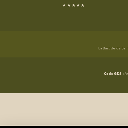
ÉVÈNEMENTS
PHOTOS
SITUATION
PROGRAMMATION
La Bastide de Sai
OFFRES
LA BOUTIQUE
Code GDS :
A
ACTUALITÉS