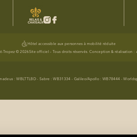
Hôtel accessible aux personnes à mobilité réduite
nt-Tropez © 2026
Site officiel – Tous droits réservés. Conception & réalisation :
madeus : WBLTTLBD - Sabre : WB31334 - Galileo/Apollo : WB78444 - World