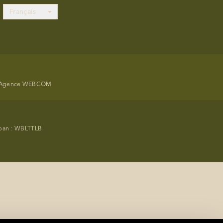
Français
Agence WEBCOM
span : WBLTTLB