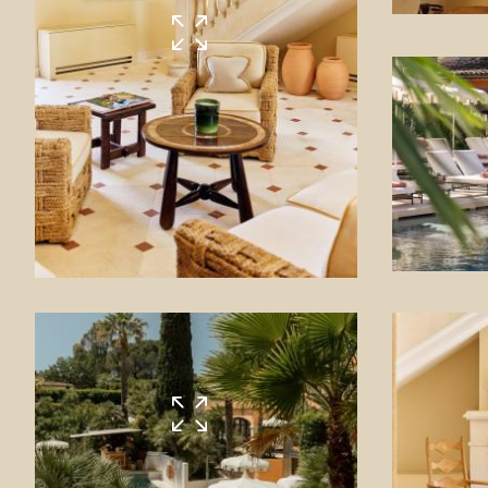
BONS CADEAUX
ÉVÈNEMENTS
PHOTOS
SITUATION
PROGRAMMATION
OFFRES
LA BOUTIQUE
ACTUALITÉS