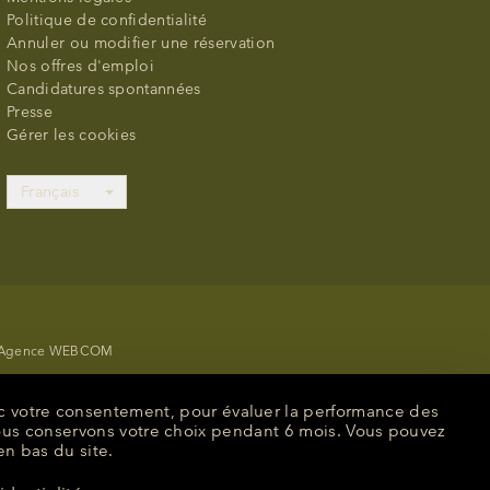
Politique de confidentialité
Annuler ou modifier une réservation
Nos offres d'emploi
Candidatures spontannées
Presse
Gérer les cookies
Français
Agence WEBCOM
vec votre consentement, pour évaluer la performance des
ous conservons votre choix pendant 6 mois. Vous pouvez
span : WBLTTLB
en bas du site.