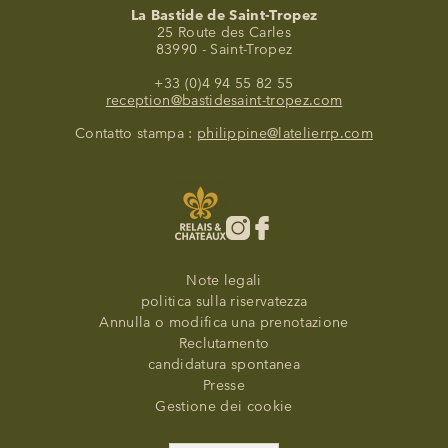
EVENTI
La Bastide de Saint-Tropez
25 Route des Carles
83990 - Saint-Tropez
FOTO
+33 (0)4 94 55 82 55
SITUAZIONE
reception@bastidesaint-tropez.com
Contatto stampa :
philippine@latelierrp.com
PROGRAMMAZIONE
OFFERTE
LA BOTTEGA
NOTIZIE
Note legali
politica sulla riservatezza
Annulla o modifica una prenotazione
Reclutamento
candidatura spontanea
Presse
Gestione dei cookie