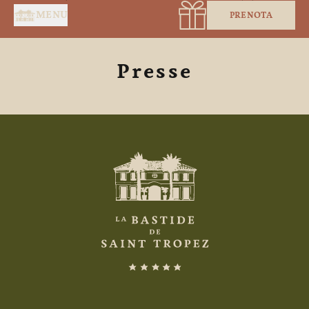
Pannello di gestione dei cookies
MENU
PRENOTA
Presse
BENVENUTO
SERVIZI
SUITE E CAMERE
RISTORANTE
SPA BY HOLIDERMIE
BUONI REGALO