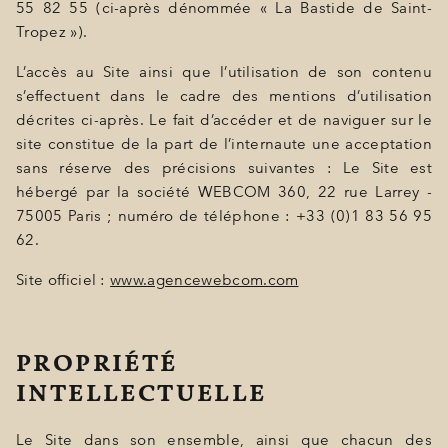
55 82 55 (ci-après dénommée « La Bastide de Saint-
SPA BY HOLIDERMIE
Tropez »).
GIFT
L’accès au Site ainsi que l’utilisation de son contenu
s’effectuent dans le cadre des mentions d’utilisation
EVENTS
décrites ci-après. Le fait d’accéder et de naviguer sur le
site constitue de la part de l’internaute une acceptation
PHOTOS
sans réserve des précisions suivantes : Le Site est
hébergé par la société WEBCOM 360, 22 rue Larrey -
LOCATION
75005 Paris ; numéro de téléphone : +33 (0)1 83 56 95
PROGRAMMATION
62.
OFFERS
Site officiel :
www.agencewebcom.com
LA BOUTIQUE
PROPRIÉTÉ
NEWS
INTELLECTUELLE
Le Site dans son ensemble, ainsi que chacun des