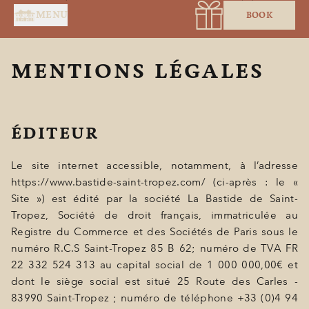
Cookies management panel
MENU
BOOK
MENTIONS LÉGALES
ÉDITEUR
Le site internet accessible, notamment, à l’adresse
https://www.bastide-saint-tropez.com/ (ci-après : le «
Site ») est édité par la société La Bastide de Saint-
HOME
Tropez, Société de droit français, immatriculée au
Registre du Commerce et des Sociétés de Paris sous le
SERVICES
numéro R.C.S Saint-Tropez 85 B 62; numéro de TVA FR
22 332 524 313 au capital social de 1 000 000,00€ et
SUITES & ROOMS
dont le siège social est situé 25 Route des Carles -
83990 Saint-Tropez ; numéro de téléphone +33 (0)4 94
RESTAURANT