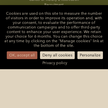
Recruitment
speculative application
Cookies are used on this site to measure the number
Presse
of visitors in order to improve its operation and, with
Manage cookies
your consent, to evaluate the performance of
communication campaigns and to offer third-party
content to enhance your user experience. We retain
English
your choice for 6 months. You can change this choice
at any time by clicking on the "Manage cookies" link at
the bottom of the site.
Hotel accessible to people with reduced mobility
OK, accept all
Deny all cookies
Personalize
La Bastide de Saint-Tropez © 2026
Privacy policy
Official website – All rights reserved. Design & réalisation :
Agence
WEBCOM
Code GDS :
Amadeus : WBLTTLBD - Sabre : WB31334 - Galileo/Apollo
: WB78444 - Worldspan : WBLTTLB