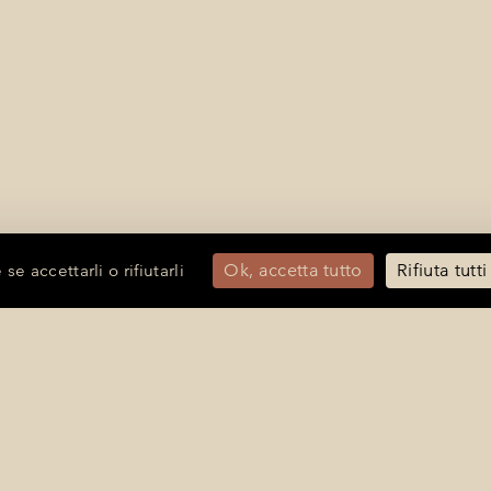
Ok, accetta tutto
Rifiuta tutt
e accettarli o rifiutarli
La Bastide de Saint-Tropez