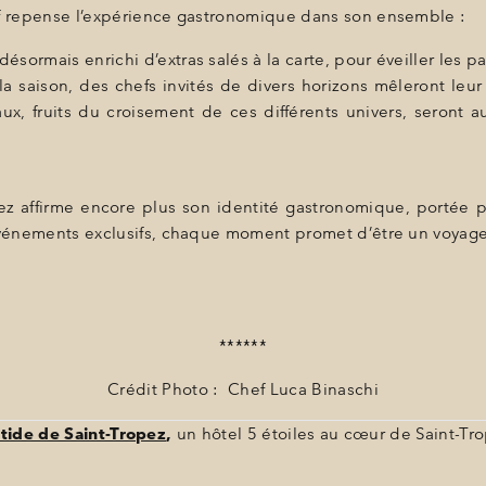
ef repense l’expérience gastronomique dans son ensemble :
ésormais enrichi d’extras salés à la carte, pour éveiller les pa
a saison, des chefs invités de divers horizons mêleront leur sa
x, fruits du croisement de ces différents univers, seront
z affirme encore plus son identité gastronomique, portée pa
 événements exclusifs, chaque moment promet d’être un voyage
******
Crédit Photo : Chef Luca Binaschi
tide de Saint-Tropez
,
un hôtel 5 étoiles au cœur de Saint-Tr