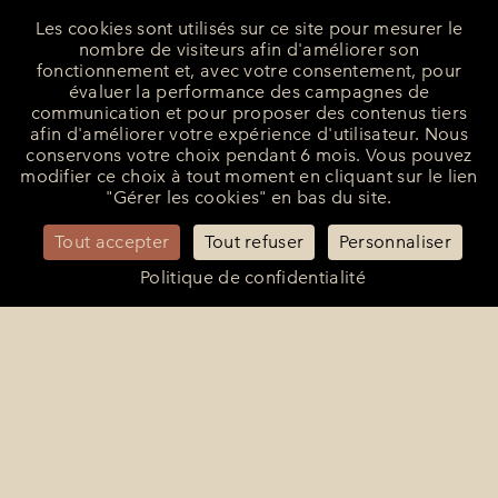
Les cookies sont utilisés sur ce site pour mesurer le
nombre de visiteurs afin d'améliorer son
fonctionnement et, avec votre consentement, pour
évaluer la performance des campagnes de
communication et pour proposer des contenus tiers
afin d'améliorer votre expérience d'utilisateur. Nous
conservons votre choix pendant 6 mois. Vous pouvez
modifier ce choix à tout moment en cliquant sur le lien
La Bastide de Saint-Tropez
"Gérer les cookies" en bas du site.
25 Route des Carles
83990 - Saint-Tropez
Tout accepter
Tout refuser
Personnaliser
+33 (0)4 94 55 82 55
reception@bastidesaint-tropez.com
Politique de confidentialité
Contact Presse :
philippine@latelierrp.com
Mentions légales