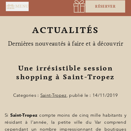
Panneau de gestion des cookies
MENU
RÉSERVER
ACTUALITÉS
Dernières nouveautés à faire et à découvrir
Une irrésistible session
ACCUEIL
shopping à Saint-Tropez
SERVICES
SUITES & CHAMBRES
Categories :
Saint-Tropez
, publié le : 14/11/2019
RESTAURANT
Si
Saint-Tropez
compte moins de cinq mille habitants y
SPA BY HOLIDERMIE
résidant à l'année, la petite ville du Var comprend
cependant un nombre impressionnant de boutiques