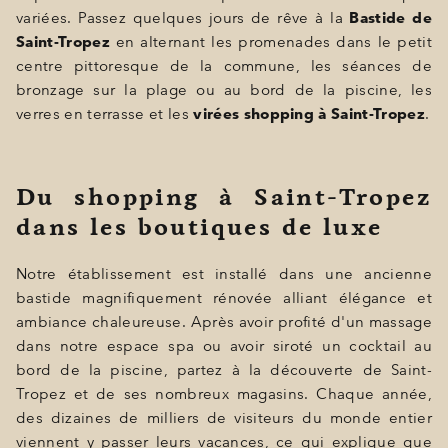
BONS CADEAUX
variées. Passez quelques jours de rêve à la
Bastide de
Saint-Tropez
en alternant les promenades dans le petit
ÉVÈNEMENTS
centre pittoresque de la commune, les séances de
PHOTOS
bronzage sur la plage ou au bord de la piscine, les
verres en terrasse et les
virées shopping à Saint-Tropez
.
SITUATION
PROGRAMMATION
Du shopping à Saint-Tropez
OFFRES
dans les boutiques de luxe
LA BOUTIQUE
Notre établissement est installé dans une ancienne
ACTUALITÉS
bastide magnifiquement rénovée alliant élégance et
ambiance chaleureuse. Après avoir profité d'un massage
dans notre espace spa ou avoir siroté un cocktail au
bord de la piscine, partez à la découverte de Saint-
Tropez et de ses nombreux magasins. Chaque année,
des dizaines de milliers de visiteurs du monde entier
viennent y passer leurs vacances, ce qui explique que