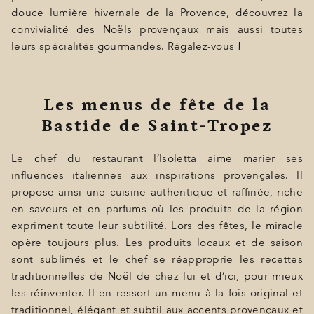
BONS CADEAUX
douce lumière hivernale de la Provence, découvrez la
convivialité des Noëls provençaux mais aussi toutes
ÉVÈNEMENTS
leurs spécialités gourmandes. Régalez-vous !
PHOTOS
SITUATION
Les menus de fête de la
Bastide de Saint-Tropez
PROGRAMMATION
OFFRES
Le chef du restaurant l’Isoletta aime marier ses
influences italiennes aux inspirations provençales. Il
LA BOUTIQUE
propose ainsi une cuisine authentique et raffinée, riche
en saveurs et en parfums où les produits de la région
ACTUALITÉS
expriment toute leur subtilité. Lors des fêtes, le miracle
opère toujours plus. Les produits locaux et de saison
sont sublimés et le chef se réapproprie les recettes
traditionnelles de Noël de chez lui et d’ici, pour mieux
les réinventer. Il en ressort un menu à la fois original et
traditionnel, élégant et subtil aux accents provençaux et