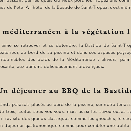
en passant par les quais du vieux port, les Tropéziens comm
s de l’été. A l’hôtel de la Bastide de Saint-Tropez, c’est mê
 méditerranéen à la végétation 
aime se retrouver et se détendre, la Bastide de Saint-Trope
’extérieur, au bord de sa piscine et dans ses espaces paysa
tournables des bords de la Méditerranée : oliviers, palmi
osante, aux parfums délicieusement provençaux.
Un déjeuner au BBQ de la Bastid
ands parasols placés au bord de la piscine, sur notre terrass
e bois, cuites sous vos yeux, mais aussi les savoureuses sp
 il revisite des grands classiques comme les gnocchis, le car
ur un déjeuner gastronomique comme pour combler une petite f