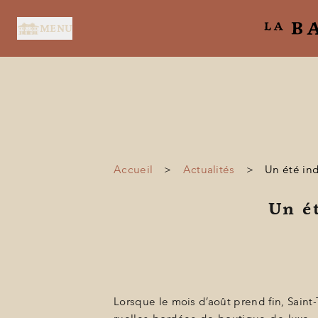
MENU
Accueil
>
Actualités
>
Un été ind
ACCUEIL
Un é
SERVICES
SUITES & CHAMBRES
RESTAURANT
SPA BY HOLIDERMIE
Lorsque le mois d’août prend fin, Sain