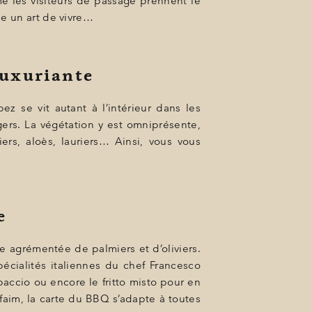
e les visiteurs de passage prennent le
me un art de vivre…
luxuriante
z se vit autant à l’intérieur dans les
gers. La végétation y est omniprésente,
ers, aloès, lauriers… Ainsi, vous vous
e
e agrémentée de palmiers et d’oliviers.
écialités italiennes du chef Francesco
paccio ou encore le fritto misto pour en
aim, la carte du BBQ s’adapte à toutes