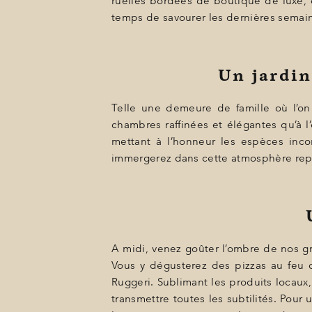
ruelles bordées de boutique de luxe, 
BONS CADEAUX
temps de savourer les dernières semaine
ÉVÈNEMENTS
PHOTOS
Un jardin
SITUATION
Telle une demeure de famille où l’on 
PROGRAMMATION
chambres raffinées et élégantes qu’à l
mettant à l’honneur les espèces incon
OFFRES
immergerez dans cette atmosphère rep
LA BOUTIQUE
ACTUALITÉS
A midi, venez goûter l’ombre de nos gr
Vous y dégusterez des pizzas au feu d
Ruggeri. Sublimant les produits locaux,
transmettre toutes les subtilités. Po