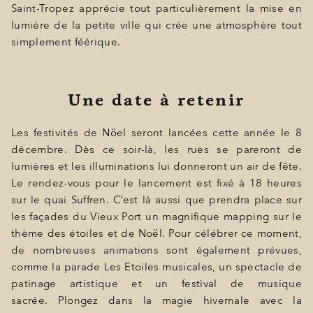
BONS CADEAUX
Saint-Tropez apprécie tout particulièrement la mise en
lumière de la petite ville qui crée une atmosphère tout
ÉVÈNEMENTS
simplement féérique.
PHOTOS
SITUATION
Une date à retenir
PROGRAMMATION
Les festivités de Nöel seront lancées cette année le 8
décembre. Dès ce soir-là, les rues se pareront de
OFFRES
lumières et les illuminations lui donneront un air de fête.
LA BOUTIQUE
Le rendez-vous pour le lancement est fixé à 18 heures
sur le quai Suffren. C’est là aussi que prendra place sur
ACTUALITÉS
les façades du Vieux Port un magnifique mapping sur le
thème des étoiles et de Noël. Pour célébrer ce moment,
de nombreuses animations sont également prévues,
comme la parade Les Etoiles musicales, un spectacle de
patinage artistique et un festival de musique
sacrée. Plongez dans la magie hivernale avec la