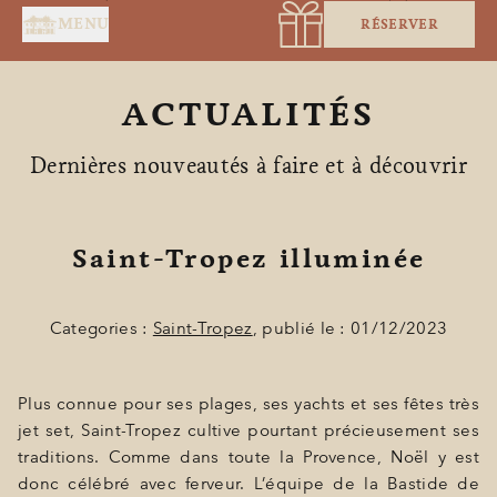
Panneau de gestion des cookies
MENU
RÉSERVER
ACTUALITÉS
Dernières nouveautés à faire et à découvrir
Saint-Tropez illuminée
ACCUEIL
SERVICES
Categories :
Saint-Tropez
, publié le : 01/12/2023
SUITES & CHAMBRES
Plus connue pour ses plages, ses yachts et ses fêtes très
RESTAURANT
jet set, Saint-Tropez cultive pourtant précieusement ses
traditions. Comme dans toute la Provence, Noël y est
SPA BY HOLIDERMIE
donc célébré avec ferveur. L’équipe de la Bastide de