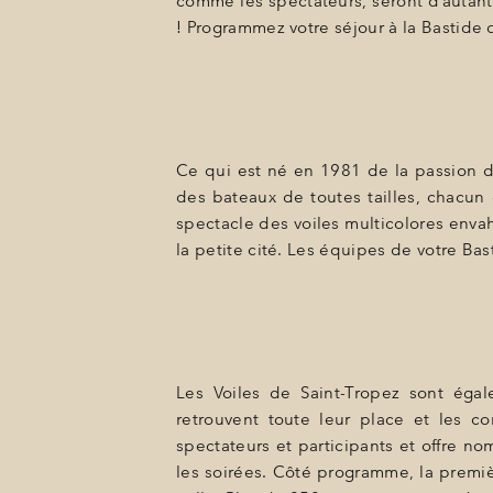
comme les spectateurs, seront d’autant
BONS CADEAUX
! Programmez votre séjour à la Bastide 
ÉVÈNEMENTS
PHOTOS
SITUATION
Ce qui est né en 1981 de la passion de
PROGRAMMATION
des bateaux de toutes tailles, chacun d
spectacle des voiles multicolores envah
OFFRES
la petite cité. Les équipes de votre Ba
LA BOUTIQUE
ACTUALITÉS
Les Voiles de Saint-Tropez sont égale
retrouvent toute leur place et les co
spectateurs et participants et offre no
les soirées. Côté programme, la premi