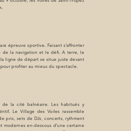
u 9 octobre, les Voiles de Saint-Tropez
x.
e épreuve sportive. Faisant s’affronter
de la navigation et le défi. A terre, le
la ligne de départ se situe juste devant
 pour profiter au mieux du spectacle.
e de la cité balnéaire. Les habitués y
ritif. Le Village des Voiles rassemble
de prix, sets de DJs, concerts, rythment
 et modernes en-dessous d’une certaine