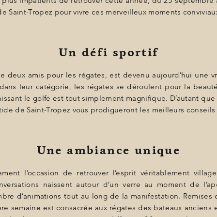
 plus impatients de retrouver cette année, du 25 septembre a
de Saint-Tropez pour vivre ces merveilleux moments conviviau
Un défi sportif
 deux amis pour les régates, est devenu aujourd’hui une vrai
ans leur catégorie, les régates se déroulent pour la beauté 
issant le golfe est tout simplement magnifique. D’autant que 
stide de Saint-Tropez vous prodigueront les meilleurs conseils
Une ambiance unique
ment l’occasion de retrouver l’esprit véritablement villag
nversations naissent autour d’un verre au moment de l’apé
mbre d’animations tout au long de la manifestation. Remises 
ère semaine est consacrée aux régates des bateaux anciens