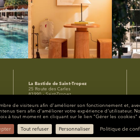
La Bastide de Saint-Tropez
25 Route des Carles
83990 - Saint-Tropez
+33 (0)4 94 55 82 55
nombre de visiteurs afin d'améliorer son fonctionnement et, a
reception@bastidesaint-tropez.com
nus tiers afin d'améliorer votre expérience d'utilisateur. N
oix à tout moment en cliquant sur le lien "Gérer les cookies" 
Contact Presse :
philippine@latelierrp.com
epter
Tout refuser
Personnaliser
Politique de conf