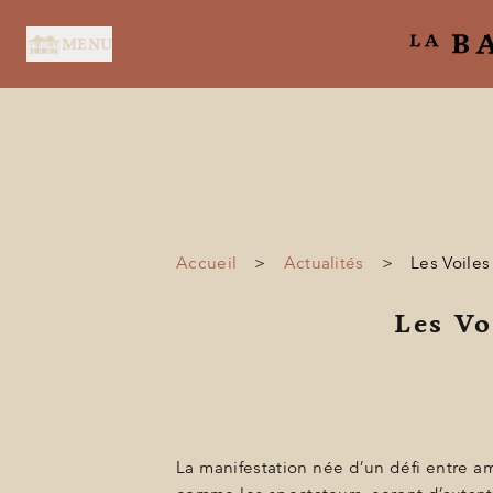
Panneau de gestion des cookies
MENU
Accueil
>
Actualités
>
Les Voiles
ACCUEIL
Les Vo
SERVICES
SUITES & CHAMBRES
RESTAURANT
SPA BY HOLIDERMIE
La manifestation née d’un défi entre a