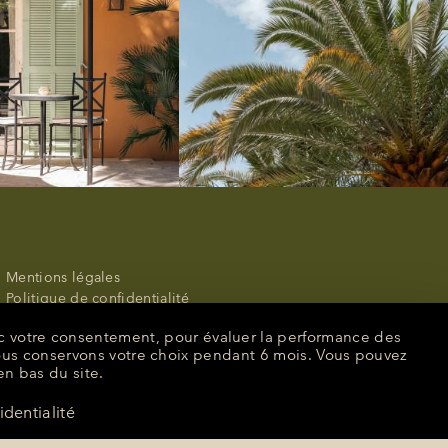
Mentions légales
Politique de confidentialité
Annuler ou modifier une réservation
vec votre consentement, pour évaluer la performance des
Nos offres d'emploi
ous conservons votre choix pendant 6 mois. Vous pouvez
Candidatures spontannées
en bas du site.
Presse
Gérer les cookies
identialité
CONTACTEZ-NOUS