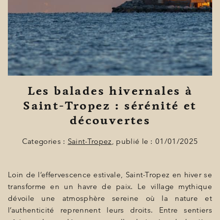
BONS CADEAUX
ÉVÈNEMENTS
PHOTOS
SITUATION
Les balades hivernales à
PROGRAMMATION
Saint-Tropez : sérénité et
OFFRES
découvertes
LA BOUTIQUE
Categories :
Saint-Tropez
, publié le : 01/01/2025
ACTUALITÉS
Loin de l’effervescence estivale, Saint-Tropez en hiver se
transforme en un havre de paix. Le village mythique
dévoile une atmosphère sereine où la nature et
l’authenticité reprennent leurs droits. Entre sentiers