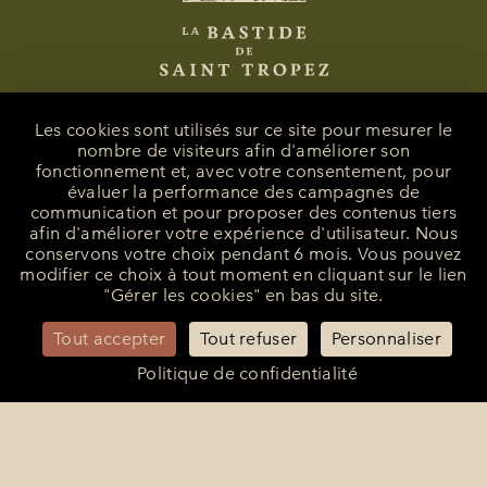
Les cookies sont utilisés sur ce site pour mesurer le
nombre de visiteurs afin d'améliorer son
fonctionnement et, avec votre consentement, pour
La Bastide de Saint-Tropez
évaluer la performance des campagnes de
25 Route des Carles
communication et pour proposer des contenus tiers
83990 - Saint-Tropez
afin d'améliorer votre expérience d'utilisateur. Nous
conservons votre choix pendant 6 mois. Vous pouvez
+33 (0)4 94 55 82 55
modifier ce choix à tout moment en cliquant sur le lien
reception@bastidesaint-tropez.com
"Gérer les cookies" en bas du site.
Contact Presse :
philippine@latelierrp.com
Tout accepter
Tout refuser
Personnaliser
Politique de confidentialité
Mentions légales