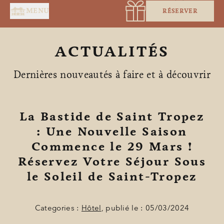
Panneau de gestion des cookies
MENU
RÉSERVER
ACTUALITÉS
Dernières nouveautés à faire et à découvrir
La Bastide de Saint Tropez
ACCUEIL
: Une Nouvelle Saison
Commence le 29 Mars !
SERVICES
Réservez Votre Séjour Sous
SUITES & CHAMBRES
le Soleil de Saint-Tropez
RESTAURANT
Categories :
Hôtel
, publié le : 05/03/2024
SPA BY HOLIDERMIE