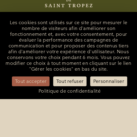
Les cookies sont utilisés sur ce site pour mesurer le
nombre de visiteurs afin d'améliorer son
fonctionnement et, avec votre consentement, pour
La Bastide de Saint-Tropez
évaluer la performance des campagnes de
25 Route des Carles
communication et pour proposer des contenus tiers
83990 - Saint-Tropez
afin d'améliorer votre expérience d'utilisateur. Nous
conservons votre choix pendant 6 mois. Vous pouvez
+33 (0)4 94 55 82 55
modifier ce choix à tout moment en cliquant sur le lien
reception@bastidesaint-tropez.com
"Gérer les cookies" en bas du site.
Contact Presse :
philippine@latelierrp.com
Tout accepter
Tout refuser
Personnaliser
Politique de confidentialité
Mentions légales
Politique de confidentialité
Annuler ou modifier une réservation