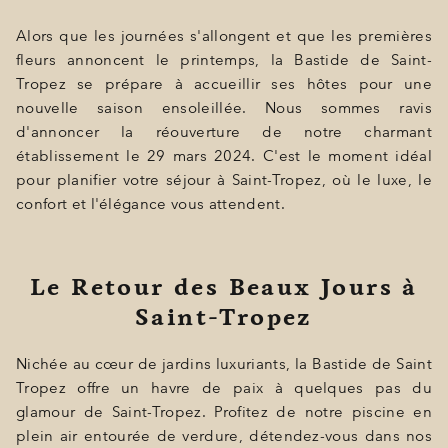
BONS CADEAUX
Alors que les journées s'allongent et que les premières
ÉVÈNEMENTS
fleurs annoncent le printemps, la Bastide de Saint-
Tropez se prépare à accueillir ses hôtes pour une
PHOTOS
nouvelle saison ensoleillée. Nous sommes ravis
d'annoncer la réouverture de notre charmant
SITUATION
établissement le 29 mars 2024. C'est le moment idéal
pour planifier votre séjour à Saint-Tropez, où le luxe, le
PROGRAMMATION
confort et l'élégance vous attendent.
OFFRES
LA BOUTIQUE
Le Retour des Beaux Jours à
ACTUALITÉS
Saint-Tropez
Nichée au cœur de jardins luxuriants, la Bastide de Saint
Tropez offre un havre de paix à quelques pas du
glamour de Saint-Tropez. Profitez de notre piscine en
plein air entourée de verdure, détendez-vous dans nos