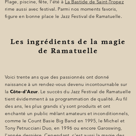
SPA BY HOLIDERMIE
Plage, piscine, fête, l'été à
La Bastide de Saint-Tropez
rime aussi avec festival. Parmi nos moments favoris,
BONS CADEAUX
figure en bonne place le Jazz Festival de Ramatuelle.
ÉVÈNEMENTS
PHOTOS
Les ingrédients de la magie
de Ramatuelle
SITUATION
PROGRAMMATION
OFFRES
Voici trente ans que des passionnés ont donné
naissance à un rendez-vous devenu incontournable sur
LA BOUTIQUE
la
Côte-d'Azur
. Le succès du Jazz Festival de Ramatuelle
tient évidemment à sa programmation de qualité. Au fil
ACTUALITÉS
des ans, les plus grands s'y sont produits et ont
enchanté un public mêlant amateurs et inconditionnels,
comme le Count Basie Big Band en 1995, le Michel et
Tony Petrucciani Duo, en 1996 ou encore Garoswing,
l'année dernière. Cependant, c'est aussi la magie des