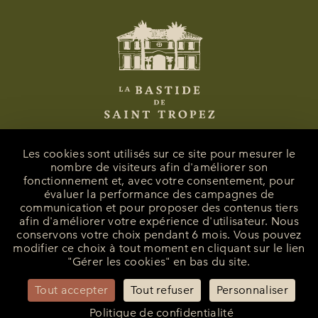
Les cookies sont utilisés sur ce site pour mesurer le
nombre de visiteurs afin d'améliorer son
fonctionnement et, avec votre consentement, pour
La Bastide de Saint-Tropez
évaluer la performance des campagnes de
25 Route des Carles
communication et pour proposer des contenus tiers
83990 - Saint-Tropez
afin d'améliorer votre expérience d'utilisateur. Nous
conservons votre choix pendant 6 mois. Vous pouvez
+33 (0)4 94 55 82 55
modifier ce choix à tout moment en cliquant sur le lien
reception@bastidesaint-tropez.com
"Gérer les cookies" en bas du site.
Contact Presse :
philippine@latelierrp.com
Tout accepter
Tout refuser
Personnaliser
Politique de confidentialité