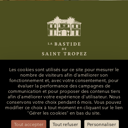
Les cookies sont utilisés sur ce site pour mesurer le
nombre de visiteurs afin d'améliorer son
fonctionnement et, avec votre consentement, pour
La Bastide de Saint-Tropez
évaluer la performance des campagnes de
25 Route des Carles
communication et pour proposer des contenus tiers
83990 - Saint-Tropez
afin d'améliorer votre expérience d'utilisateur. Nous
conservons votre choix pendant 6 mois. Vous pouvez
+33 (0)4 94 55 82 55
modifier ce choix à tout moment en cliquant sur le lien
reception@bastidesaint-tropez.com
"Gérer les cookies" en bas du site.
Contact Presse :
philippine@latelierrp.com
Tout accepter
Tout refuser
Personnaliser