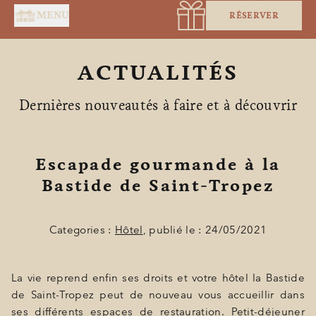
Panneau de gestion des cookies
MENU
RÉSERVER
ACTUALITÉS
Dernières nouveautés à faire et à découvrir
Escapade gourmande à la
Bastide de Saint-Tropez
ACCUEIL
SERVICES
Categories :
Hôtel
, publié le : 24/05/2021
SUITES & CHAMBRES
La vie reprend enfin ses droits et votre hôtel la Bastide
RESTAURANT
de Saint-Tropez peut de nouveau vous accueillir dans
SPA BY HOLIDERMIE
ses différents espaces de restauration. Petit-déjeuner