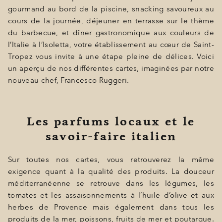
gourmand au bord de la piscine, snacking savoureux au
BONS CADEAUX
cours de la journée, déjeuner en terrasse sur le thème
du barbecue, et dîner gastronomique aux couleurs de
ÉVÈNEMENTS
l’Italie à l’Isoletta, votre établissement au cœur de Saint-
PHOTOS
Tropez vous invite à une étape pleine de délices. Voici
un aperçu de nos différentes cartes, imaginées par notre
SITUATION
nouveau chef, Francesco Ruggeri.
PROGRAMMATION
Les parfums locaux et le
OFFRES
savoir-faire italien
LA BOUTIQUE
Sur toutes nos cartes, vous retrouverez la même
ACTUALITÉS
exigence quant à la qualité des produits. La douceur
méditerranéenne se retrouve dans les légumes, les
tomates et les assaisonnements à l’huile d’olive et aux
herbes de Provence mais également dans tous les
produits de la mer, poissons, fruits de mer et poutargue.