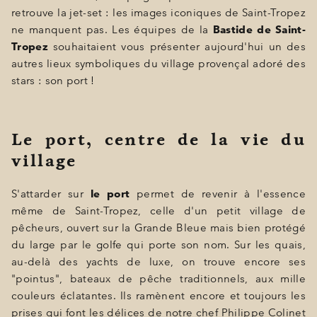
retrouve la jet-set : les images iconiques de Saint-Tropez
BONS CADEAUX
ne manquent pas. Les équipes de la
Bastide de Saint-
Tropez
souhaitaient vous présenter aujourd'hui un des
ÉVÈNEMENTS
autres lieux symboliques du village provençal adoré des
stars : son port !
PHOTOS
SITUATION
Le port, centre de la vie du
PROGRAMMATION
village
OFFRES
S'attarder sur
le port
permet de revenir à l'essence
LA BOUTIQUE
même de Saint-Tropez, celle d'un petit village de
pêcheurs, ouvert sur la Grande Bleue mais bien protégé
ACTUALITÉS
du large par le golfe qui porte son nom. Sur les quais,
au-delà des yachts de luxe, on trouve encore ses
"pointus", bateaux de pêche traditionnels, aux mille
couleurs éclatantes. Ils ramènent encore et toujours les
prises qui font les délices de notre chef Philippe Colinet