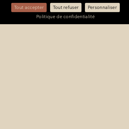
Contact Presse :
philippine@latelierrp.com
Tout accepter
Tout refuser
Personnaliser
Politique de confidentialité
Mentions légales
Politique de confidentialité
Annuler ou modifier une réservation
Nos offres d'emploi
Candidatures spontannées
Presse
Gérer les cookies
Français
Hôtel accessible aux personnes à mobilité réduite
La Bastide de Saint-Tropez © 2026