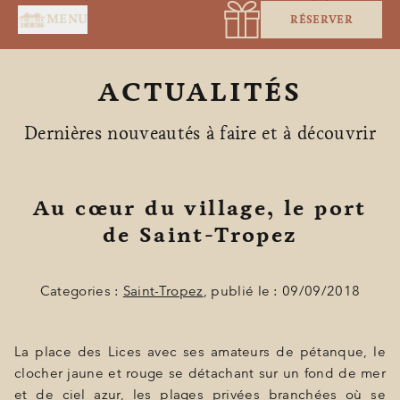
Panneau de gestion des cookies
MENU
RÉSERVER
ACTUALITÉS
Dernières nouveautés à faire et à découvrir
Au cœur du village, le port
de Saint-Tropez
ACCUEIL
SERVICES
Categories :
Saint-Tropez
, publié le : 09/09/2018
SUITES & CHAMBRES
La place des Lices avec ses amateurs de pétanque, le
RESTAURANT
clocher jaune et rouge se détachant sur un fond de mer
SPA BY HOLIDERMIE
et de ciel azur, les plages privées branchées où se