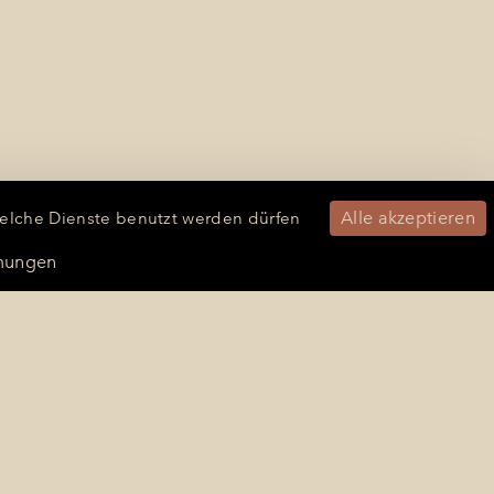
Alle akzeptieren
welche Dienste benutzt werden dürfen
mungen
KONTAKTIEREN SIE UNS
Impressum
Datenschutzrichtlinie