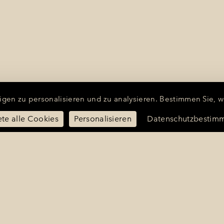
gen zu personalisieren und zu analysieren. Bestimmen Sie, 
ete alle Cookies
Personalisieren
Datenschutzbestim
La Bastide de Saint-Tropez
25 Route des Carles