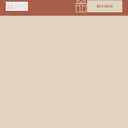
Cookie-Einstellungen
MENU
BUCHEN
STARTSEITE
SERVICES
SUITEN & ZIMMER
RESTAURANT
SPA BY HOLIDERMIE
GESCHENKGUTSCHEINE